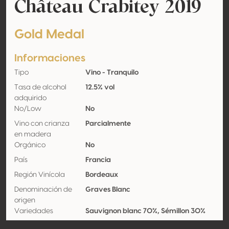
Château Crabitey 2019
Gold Medal
Informaciones
Tipo
Vino - Tranquilo
Tasa de alcohol
12.5% vol
adquirido
No/Low
No
Vino con crianza
Parcialmente
en madera
Orgánico
No
País
Francia
Región Vinícola
Bordeaux
Denominación de
Graves Blanc
origen
Variedades
Sauvignon blanc 70%, Sémillon 30%