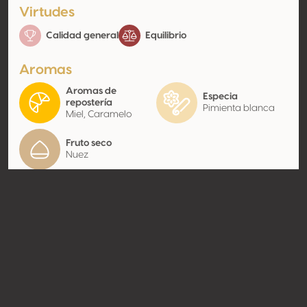
Virtudes
Calidad general
Equilibrio
Aromas
Aromas de
Especia
repostería
Pimienta blanca
Miel, Caramelo
Fruto seco
Nuez
Contacto
Nombre
Les Bruleries Modernes
Tipo
Productor
Website
http://www.lesbruleriesmodern
es.com