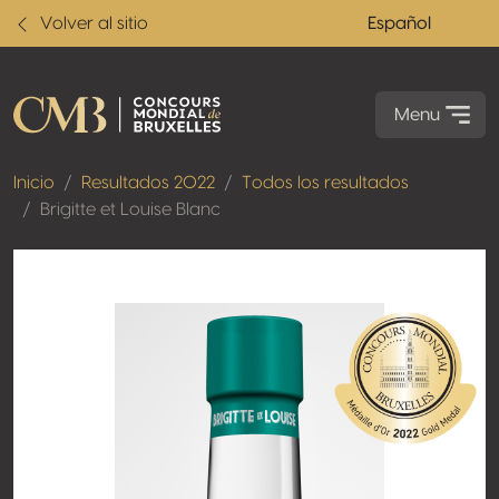
Volver al sitio
Español
Menu
Inicio
Resultados 2022
Todos los resultados
Brigitte et Louise Blanc