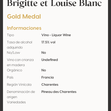
Brigitte et Louise Blanc
Gold Medal
Informaciones
Tipo
Vino - Liquor Wine
Tasa de alcohol
17.5% vol
adquirido
No/Low
No
Vino con crianza
Undefined
en madera
Orgánico
No
País
Francia
Región Vinícola
Charentes
Denominación de
Pineau des Charentes
origen
Variedades