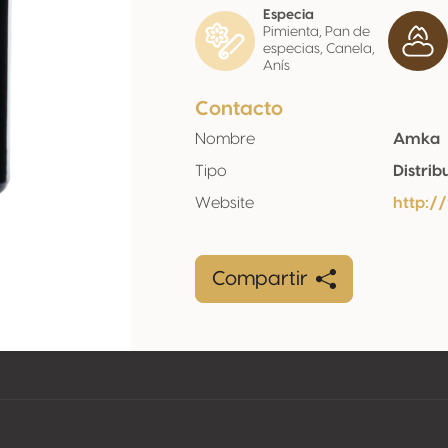
Especia
Pimienta, Pan de
especias, Canela,
Anís
Contacto
Nombre
Amka
Tipo
Distrib
Website
http:
Compartir