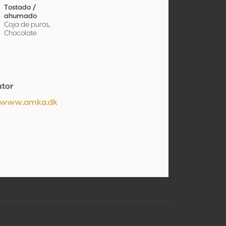
Tostado /
ahumado
Caja de puros,
Chocolate
utor
//www.amka.dk