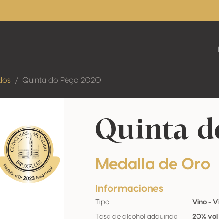
dos
Quinta do Pégo 2020
Quinta d
Medalla de Oro
Informaciones
Tipo
Vino - 
Tasa de alcohol adquirido
20% vol