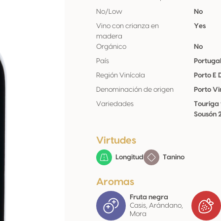
No/Low
No
Vino con crianza en
Yes
madera
Orgánico
No
País
Portuga
Región Vinícola
Porto E
Denominación de origen
Porto V
Variedades
Touriga
Sousón 2
Virtudes
Longitud
Tanino
Aromas
Fruta negra
Casis, Arándano,
Mora