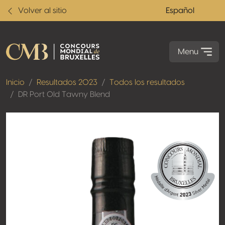
Volver al sitio
Español
Menu
Inicio
Resultados 2023
Todos los resultados
DR Port Old Tawny Blend