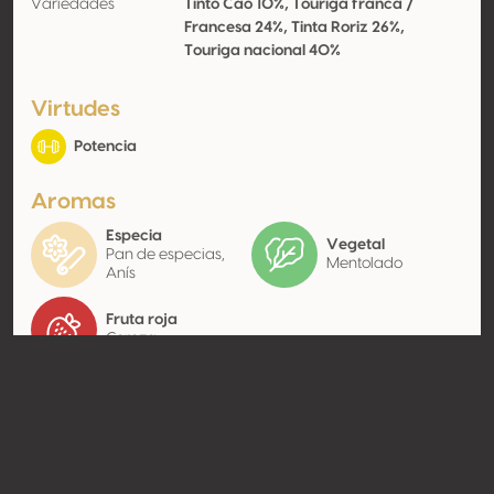
Variedades
Tinto Cão 10%, Touriga franca /
Francesa 24%, Tinta Roriz 26%,
Touriga nacional 40%
Virtudes
Potencia
Aromas
Especia
Vegetal
Pan de especias,
Mentolado
Anís
Fruta roja
Cereza
Contacto
Nombre
Agri-Roncão Vinícola, Lda
Tipo
Productor