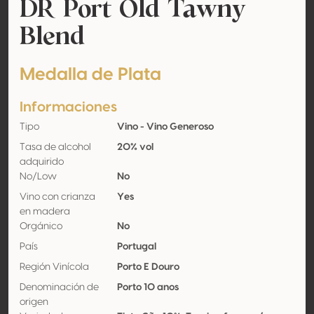
DR Port Old Tawny
Blend
Medalla de Plata
Informaciones
Tipo
Vino - Vino Generoso
Tasa de alcohol
20% vol
adquirido
No/Low
No
Vino con crianza
Yes
en madera
Orgánico
No
País
Portugal
Región Vinícola
Porto E Douro
Denominación de
Porto 10 anos
origen