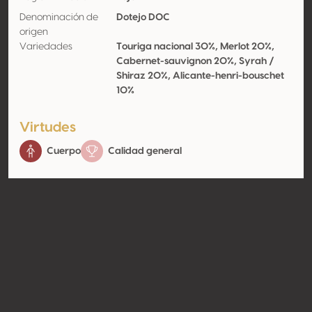
Denominación de
Dotejo DOC
origen
Variedades
Touriga nacional 30%, Merlot 20%,
Cabernet-sauvignon 20%, Syrah /
Shiraz 20%, Alicante-henri-bouschet
10%
Virtudes
Cuerpo
Calidad general
Contacto
Nombre
Agrovia Sociedade Agro-
Pecuária SA
Tipo
Productor
Website
http://www.quintadalapa-
wines.com