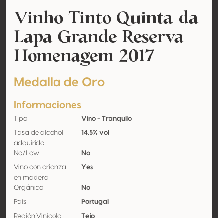
Vinho Tinto Quinta da
Lapa Grande Reserva
Homenagem 2017
Medalla de Oro
Informaciones
Tipo
Vino - Tranquilo
Tasa de alcohol
14.5% vol
adquirido
No/Low
No
Vino con crianza
Yes
en madera
Orgánico
No
País
Portugal
Región Vinícola
Tejo