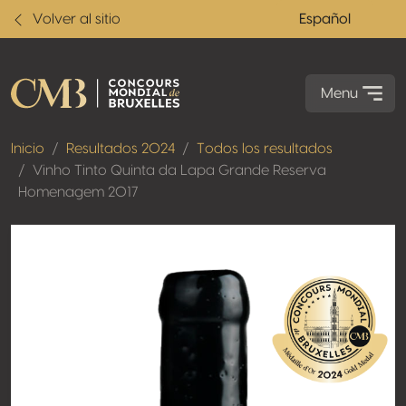
Volver al sitio
Español
Menu
Inicio
Resultados 2024
Todos los resultados
Vinho Tinto Quinta da Lapa Grande Reserva
Homenagem 2017