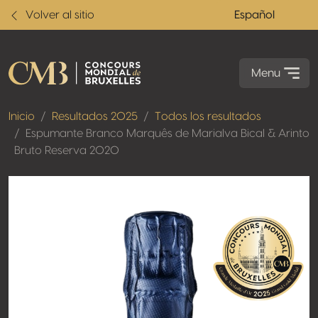
Volver al sitio
Español
Menu
Inicio
Resultados 2025
Todos los resultados
Espumante Branco Marquês de Marialva Bical & Arinto
Bruto Reserva 2020