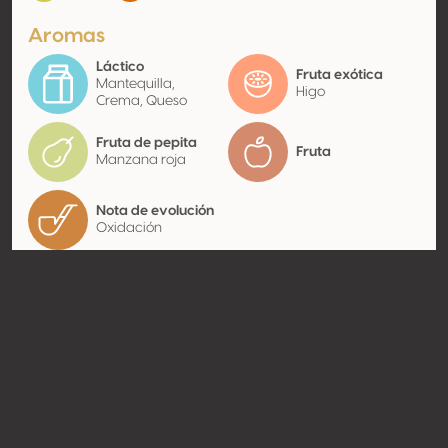
Aromas
Láctico
Fruta exótica
Mantequilla,
Higo
Crema, Queso
Fruta de pepita
Fruta
Manzana roja
Nota de evolución
Oxidación
Contacto
Nombre
Adega Cooperativa de
Cantanhede, CRL
Tipo
Productor
Website
http://www.cantanhede.com