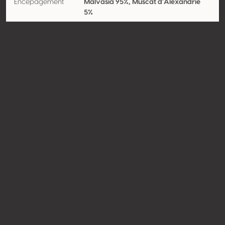
Encépagement
Malvasia 95%, Muscat d'Alexandrie
5%
Contact
Nom
Bodegas Rubicón
Type
Producteur
Website
http://www.bodegasrubicon.co
m
Partager
© Concours Mondial de Bruxelles 2026 | Vinopres
Réalisé par