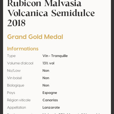
Rubicon Malvasia
Volcanica Semidulce
2018
Grand Gold Medal
Informations
Type
Vin - Tranquille
Volume d'alcool
13% vol
No/Low
Non
Vin boisé
Non
Biologique
Non
Pays
Espagne
Région viticole
Canarias
Appellation
Lanzarote