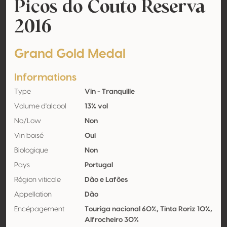
Picos do Couto Reserva
2016
Grand Gold Medal
Informations
Type
Vin - Tranquille
Volume d'alcool
13% vol
No/Low
Non
Vin boisé
Oui
Biologique
Non
Pays
Portugal
Région viticole
Dão e Lafões
Appellation
Dão
Encépagement
Touriga nacional 60%, Tinta Roriz 10%,
Alfrocheiro 30%