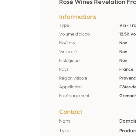
Rosé Wines Revelation Fr
Informations
Type
Vin - Tr
Volume d'alcool
12.5% vo
No/Low
Non
Vin boisé
Non
Biologique
Non
Pays
France
Région viticole
Provenc
Appellation
Côtes d
Encépagement
Grenach
Contact
Nom
Domain
Type
Produc