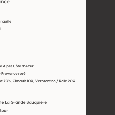
ance
anquille
l
e Alpes Côte d’Azur
e Provence rosé
e 70%, Cinsault 10%, Vermentino / Rolle 20%
e La Grande Bauquière
teur