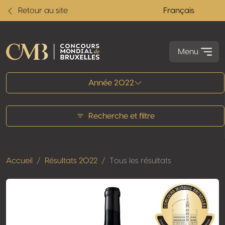
Retour au site
Français
Menu
Tous les résultats
Année 2022
Recherche et filtre
Accueil
Résultats 2022
Tous les résultats