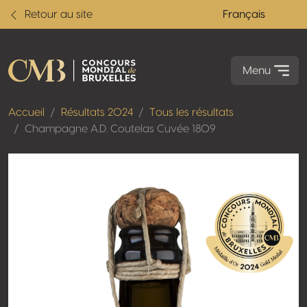
Retour au site
Français
Menu
Accueil
Résultats 2024
Tous les résultats
Champagne A.D. Coutelas Cuvée 1809