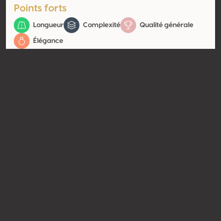
Points forts
Longueur
Complexité
Qualité générale
Élégance
Contact
Nom
SARL Coutelas et Fils
Type
Producteur
Website
http://www.champagne-
adcoutelas.com
Partager