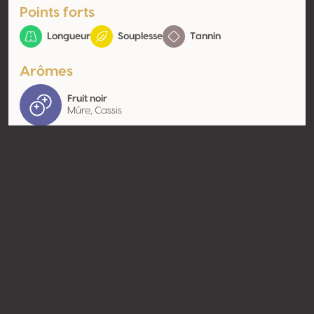
Points forts
Longueur
Souplesse
Tannin
Arômes
Fruit noir
Mûre, Cassis
Contact
Nom
Cave de Cairanne & Camille &
Cecilia
Type
Producteur
Website
http://www.cave-cairanne.fr
Partager