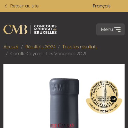
Retour au site
Français
Menu
Accueil
Résultats 2024
Tous les résultats
Camille Cayran - Les Voconces 2021