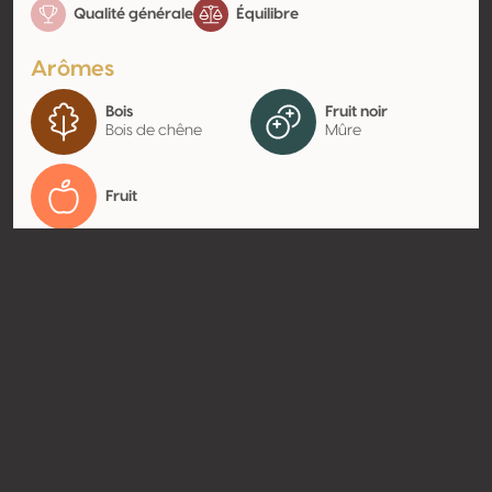
Qualité générale
Équilibre
Arômes
Bois
Fruit noir
Bois de chêne
Mûre
Fruit
Contact
Nom
Bodegas Piqueras
Type
Producteur
Website
http://www.bodegaspiqueras.c
om
Partager