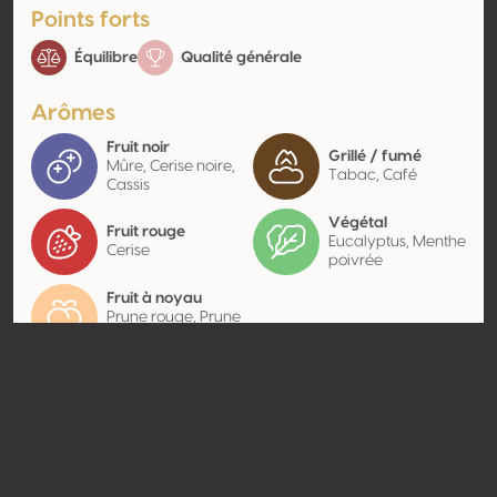
Points forts
Équilibre
Qualité générale
Arômes
Fruit noir
Grillé / fumé
Mûre, Cerise noire,
Tabac, Café
Cassis
Végétal
Fruit rouge
Eucalyptus, Menthe
Cerise
poivrée
Fruit à noyau
Prune rouge, Prune
noire
Contact
Nom
BV Vinarstvi A.s.
Type
Producteur
Website
https://www.bvshop.cz