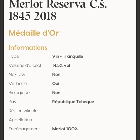
Merlot Reserva C.š.
1845 2018
Médaille d'Or
Informations
Type
Vin - Tranquille
Volume d'alcool
14.5% vol
No/Low
Non
Vin boisé
Oui
Biologique
Non
Pays
République Tchèque
Région viticole
Appellation
Encépagement
Merlot 100%