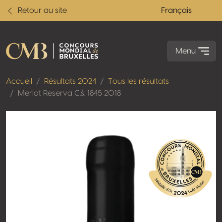
Retour au site
Français
Menu
Accueil
Résultats 2024
Tous les résultats
Merlot Reserva C.š. 1845 2018