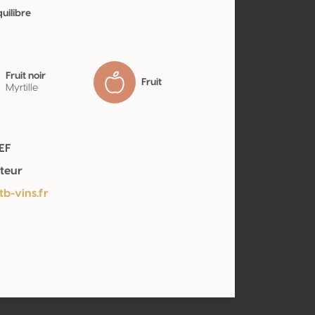
uilibre
Fruit noir
Fruit
Myrtille
EF
teur
tb-vins.fr