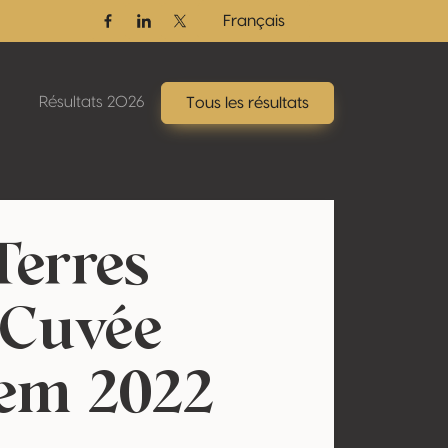
Français
Facebook
Linkedin
Twitter / X
Résultats 2026
Tous les résultats
Terres
 Cuvée
em 2022