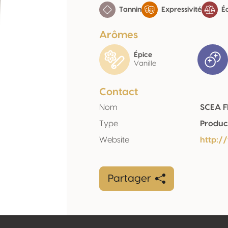
Tannin
Expressivité
Éq
Arômes
Épice
Vanille
Contact
Nom
SCEA F
Type
Produc
Website
http://
Partager