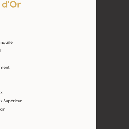
 d'Or
anquille
l
ement
ux
x Supérieur
oir