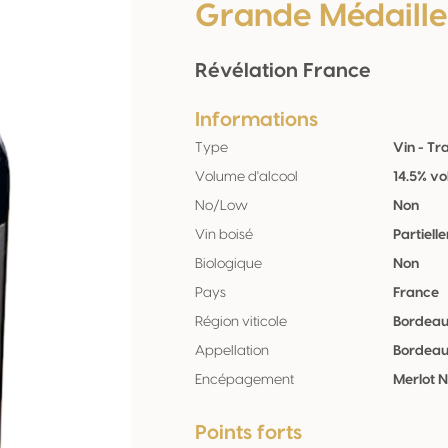
Grande Médaille
Révélation France
Informations
Type
Vin - Tr
Volume d'alcool
14.5% vo
No/Low
Non
Vin boisé
Partiell
Biologique
Non
Pays
France
Région viticole
Bordea
Appellation
Bordeau
Encépagement
Merlot N
Points forts