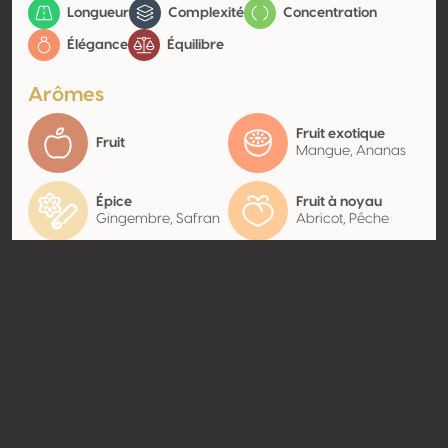
Longueur
Complexité
Concentration
Élégance
Équilibre
Arômes
Fruit exotique
Fruit
Mangue, Ananas
Épice
Fruit à noyau
Gingembre, Safran
Abricot, Pêche
Contact
Nom
Domaine des Petits Quarts
Type
Producteur
Website
http://www.domainedespetitsq
uarts.fr