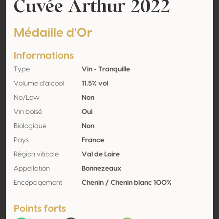
Cuvée Arthur 2022
Médaille d'Or
Informations
Type
Vin - Tranquille
Volume d'alcool
11.5% vol
No/Low
Non
Vin boisé
Oui
Biologique
Non
Pays
France
Région viticole
Val de Loire
Appellation
Bonnezeaux
Encépagement
Chenin / Chenin blanc 100%
Points forts