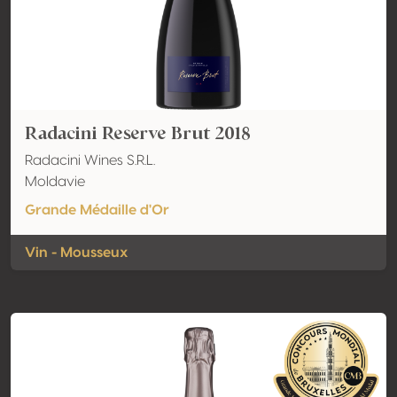
Radacini Reserve Brut 2018
Radacini Wines S.R.L.
Moldavie
Grande Médaille d'Or
Vin - Mousseux