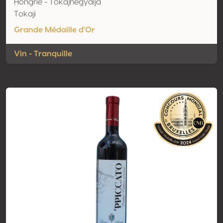
Hongrie - Tokajhegyalja
Tokaji
Grande Médaille d'Or
Vin - Tranquille