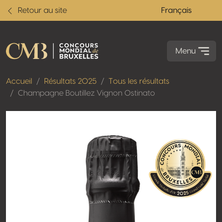
Retour au site
Français
Menu
Accueil
Résultats 2025
Tous les résultats
Champagne Boutillez Vignon Ostinato