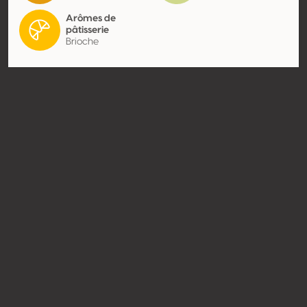
Arômes de
pâtisserie
Brioche
Contact
Nom
Champagne Yannick Prevoteau
- EARL Prevoteau Père et Fils
Type
Producteur
Website
http://www.champagne-
yannick-prevoteau.fr
Partager