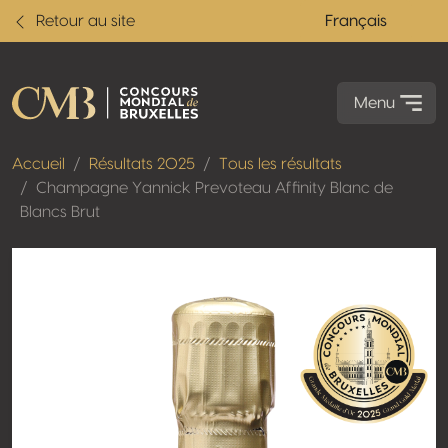
Retour au site
Français
Menu
Accueil
Résultats 2025
Tous les résultats
Champagne Yannick Prevoteau Affinity Blanc de
Blancs Brut