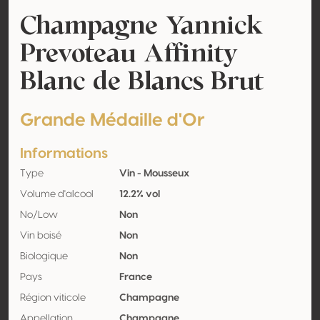
Champagne Yannick
Prevoteau Affinity
Blanc de Blancs Brut
Grande Médaille d'Or
Informations
Type
Vin - Mousseux
Volume d'alcool
12.2% vol
No/Low
Non
Vin boisé
Non
Biologique
Non
Pays
France
Région viticole
Champagne
Appellation
Champagne