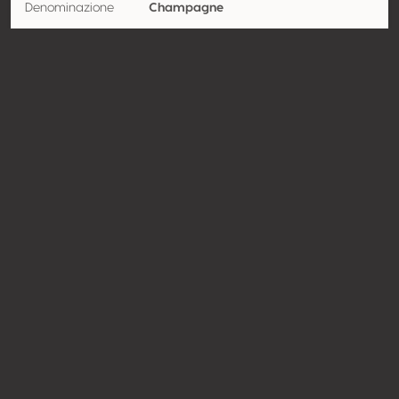
Denominazione
Champagne
Vitigno
Chardonnay 100%
Contatto
Nome
Union Champagne
Tipologia
Produttore
Website
http://www.de-saint-gall.com
Condividere
© Concours Mondial de Bruxelles 2026 | Vinopres
Realizzato da