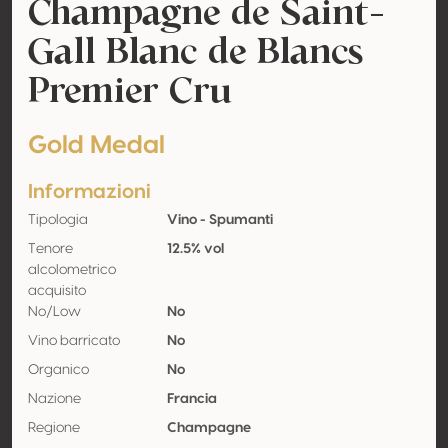
Champagne de Saint-
Gall Blanc de Blancs
Premier Cru
Gold Medal
Informazioni
Tipologia
Vino - Spumanti
Tenore
12.5% vol
alcolometrico
acquisito
No/Low
No
Vino barricato
No
Organico
No
Nazione
Francia
Regione
Champagne