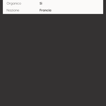
Organico
Sì
Nazione
Francia
Regione
Provence Alpes Côte d’Azur
Denominazione
Côtes de Provence rosé
Vitigno
Grenache 60%, Cinsault 30%, Syrah /
Shiraz 10%
Contatto
Nome
SARL La Madrague
Tipologia
Produttore
Website
https://www.nosbellesterres.co
m/
Condividere