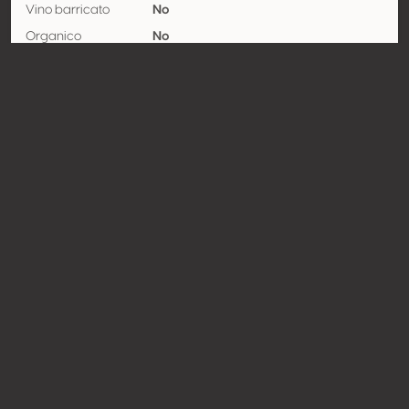
Vino barricato
No
Organico
No
Nazione
Spagna
Regione
Catalunya
Denominazione
Cava
Vitigno
Pinot noir 100%
Contatto
Nome
J. García Carrión
Tipologia
Produttore
Website
http://www.garciacarrion.com
Condividere