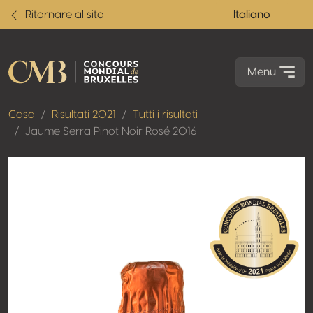
Ritornare al sito
Italiano
Menu
Casa
Risultati 2021
Tutti i risultati
Jaume Serra Pinot Noir Rosé 2016