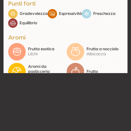
Punti forti
Gradevolezza
Espressività
Freschezza
Equilibrio
Aromi
Frutta esotica
Frutta a nocciolo
Litchi
Albicocca
Aromi da
pasticceria
Frutto
Miele
Contatto
Nome
Vinuri Pancene SA
Tipologia
Produttore
Website
http://www.mosiapanciu.ro