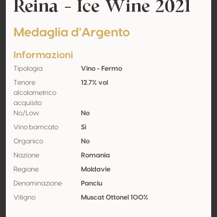
Reina - Ice Wine 2021
Medaglia d'Argento
Informazioni
Tipologia
Vino - Fermo
Tenore
12.7% vol
alcolometrico
acquisito
No/Low
No
Vino barricato
Sì
Organico
No
Nazione
Romania
Regione
Moldavie
Denominazione
Panciu
Vitigno
Muscat Ottonel 100%