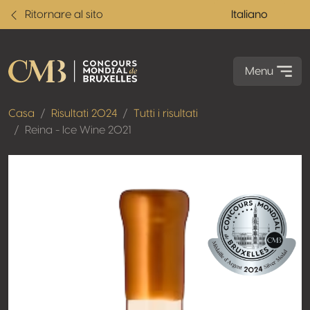
Ritornare al sito
Italiano
Menu
Casa
Risultati 2024
Tutti i risultati
Reina - Ice Wine 2021