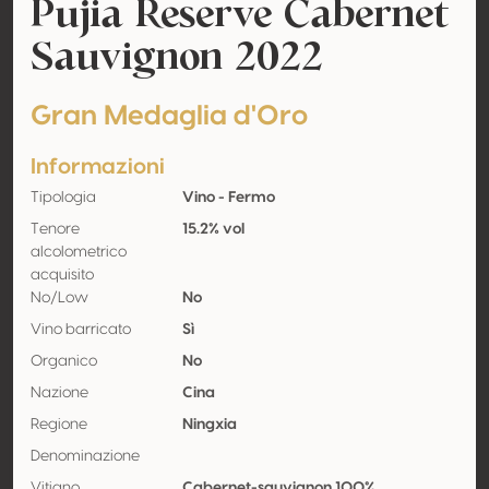
Pujia Reserve Cabernet
Sauvignon 2022
Gran Medaglia d'Oro
Informazioni
Tipologia
Vino - Fermo
Tenore
15.2% vol
alcolometrico
acquisito
No/Low
No
Vino barricato
Sì
Organico
No
Nazione
Cina
Regione
Ningxia
Denominazione
Vitigno
Cabernet-sauvignon 100%