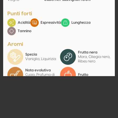
Punti forti
Acidità
Espressività
Lunghezza
Tannino
Aromi
Frutta nera
Spezia
Mora, Ciliegia nera,
Vaniglia, Liquirizia
Ribes nero
Nota evolutiva
Cuoio, Profumo di
Frutto
foresta
Contatto
Nome
Biaoge Selection (Qingdao)
Trading Co., Ltd.
Tipologia
Produttore