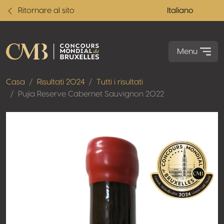
Ritornare al sito
Italiano
Menu
Casa
Risultati 2024
Tutti i risultati
Pujia Reserve Cabernet Sauvignon 2022