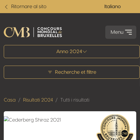
Ritornare al sito
Italiano
Menu
Tutti i risultati
Anno 2024
Recherche et filtre
Casa
Risultati 2024
Tutti i risultati