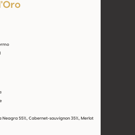
d'Oro
Fermo
l
a
e
a Neagra 55%, Cabernet-sauvignon 35%, Merlot