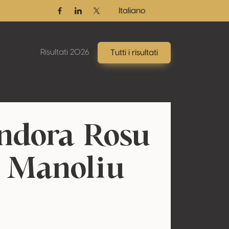
Italiano
Facebook
Linkedin
Twitter / X
Risultati 2026
Tutti i risultati
ndora Rosu
n Manoliu