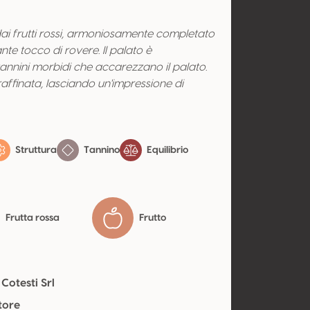
i frutti rossi, armoniosamente completato
nte tocco di rovere. Il palato è
annini morbidi che accarezzano il palato.
raffinata, lasciando un'impressione di
Struttura
Tannino
Equilibrio
Frutta rossa
Frutto
 Cotesti Srl
tore