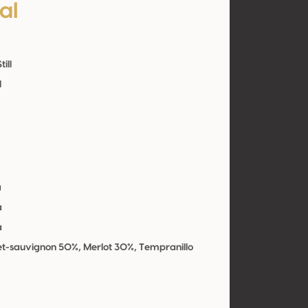
al
till
l
a
a
a
t-sauvignon 50%, Merlot 30%, Tempranillo