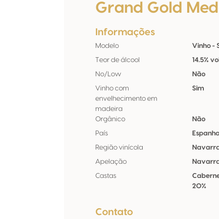
Grand Gold Med
Informações
Modelo
Vinho - S
Teor de álcool
14.5% vo
No/Low
Não
Vinho com
Sim
envelhecimento em
madeira
Orgânico
Não
País
Espanh
Região vinícola
Navarr
Apelação
Navarr
Castas
Caberne
20%
Contato