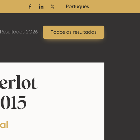
Portugués
Facebook
Linkedin
Twitter / X
Resultados 2026
Todos os resultados
erlot
2015
al