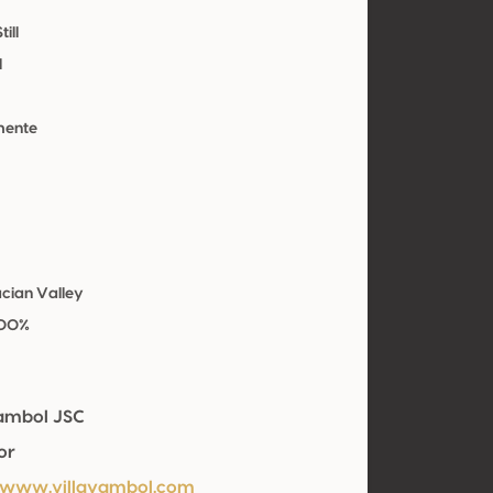
till
l
mente
a
acian Valley
100%
Yambol JSC
or
/www.villayambol.com