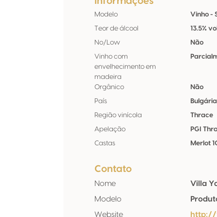
Informações
Modelo
Vinho - S
Teor de álcool
13.5% vo
No/Low
Não
Vinho com
Parcial
envelhecimento em
madeira
Orgânico
Não
País
Bulgári
Região vinícola
Thrace
Apelação
PGI Thr
Castas
Merlot 
Contato
Nome
Villa 
Modelo
Produt
Website
http:/