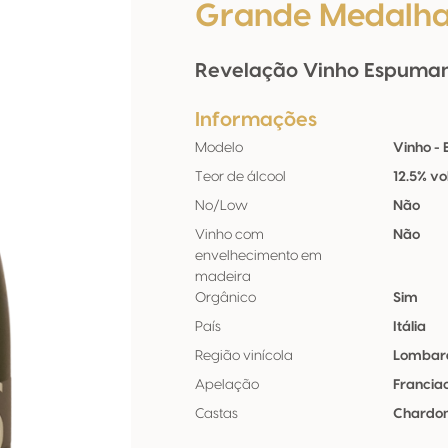
Grande Medalha
Revelação Vinho Espumant
Informações
Modelo
Vinho -
Teor de álcool
12.5% vo
No/Low
Não
Vinho com
Não
envelhecimento em
madeira
Orgânico
Sim
País
Itália
Região vinícola
Lombar
Apelação
Francia
Castas
Chardo