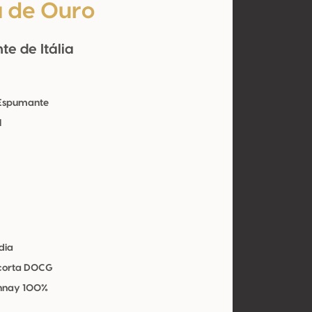
 de Ouro
e de Itália
 Espumante
l
dia
corta DOCG
nnay 100%