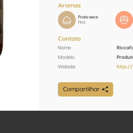
Aromas
Fruto seco
Noz
Contato
Nome
Riccaf
Modelo
Produt
Website
http:/
Compartilhar