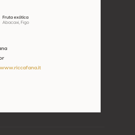
Fruta exótica
Abacaxi, Figo
ana
or
/www.riccafana.it