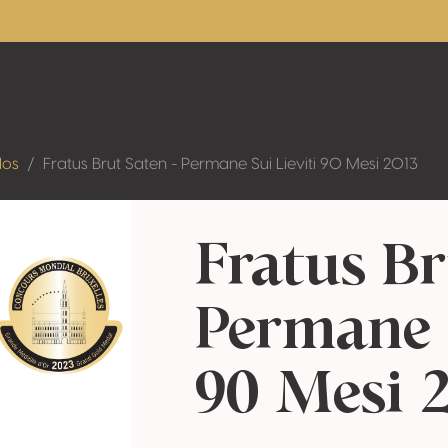
dos
Fratus Brut Saten - Permane Sui Lieviti 90 Mesi 2013
Fratus Br
Permane 
90 Mesi 