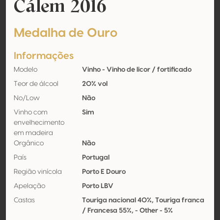
Cálem 2016
Medalha de Ouro
Informações
Modelo
Vinho - Vinho de licor / fortificado
Teor de álcool
20% vol
No/Low
Não
Vinho com
Sim
envelhecimento
em madeira
Orgânico
Não
País
Portugal
Região vinícola
Porto E Douro
Apelação
Porto LBV
Castas
Touriga nacional 40%, Touriga franca
/ Francesa 55%, - Other - 5%