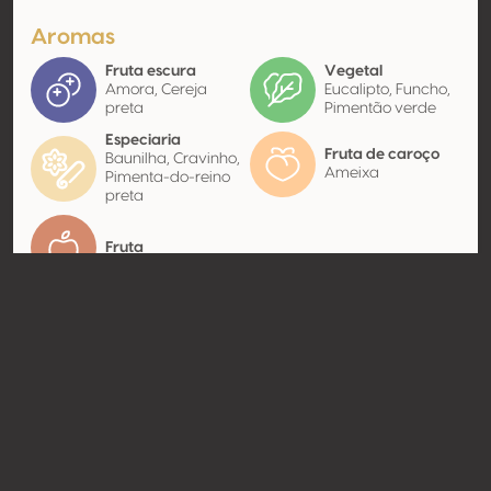
Aromas
Fruta escura
Vegetal
Amora, Cereja
Eucalipto, Funcho,
preta
Pimentão verde
Especiaria
Fruta de caroço
Baunilha, Cravinho,
Ameixa
Pimenta-do-reino
preta
Fruta
Contato
Nome
Kopke Group Fine Wines
Modelo
Produtor
Website
http://www.kopkegroup.com