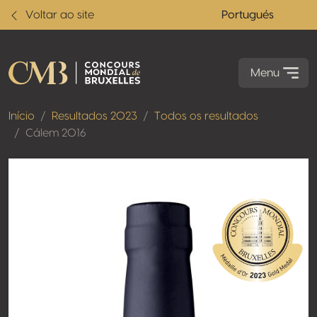
Voltar ao site
Portugués
Menu
Início
Resultados 2023
Todos os resultados
Cálem 2016