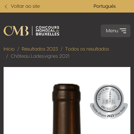
Voltar ao site
Portugués
Menu
Início
Resultados 2023
Todos os resultados
Château Ladesvignes 2021