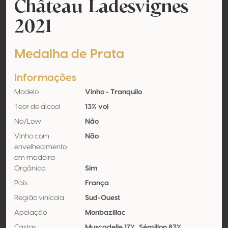
Château Ladesvignes
2021
Medalha de Prata
Informações
Modelo
Vinho - Tranquilo
Teor de álcool
13% vol
No/Low
Não
Vinho com
Não
envelhecimento
em madeira
Orgânico
Sim
País
França
Região vinícola
Sud-Ouest
Apelação
Monbazillac
Castas
Muscadelle 17%, Sémillon 83%