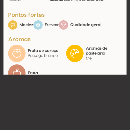
Pontos fortes
Maciez
Frescor
Qualidade geral
Aromas
Aromas de
Fruta de caroço
pastelaria
Pêssego branco
Mel
Fruta
Contato
Nome
Michel Château Monbouche
Modelo
Produtor
Website
http://www.ladesvignes.com