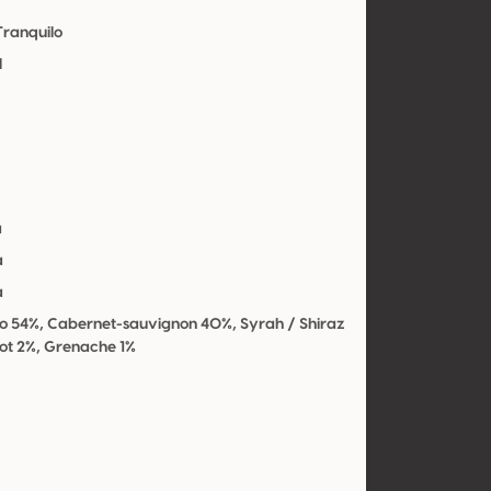
Tranquilo
l
a
a
a
o 54%, Cabernet-sauvignon 40%, Syrah / Shiraz
lot 2%, Grenache 1%