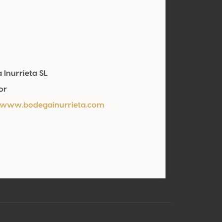
 Inurrieta SL
or
/www.bodegainurrieta.com