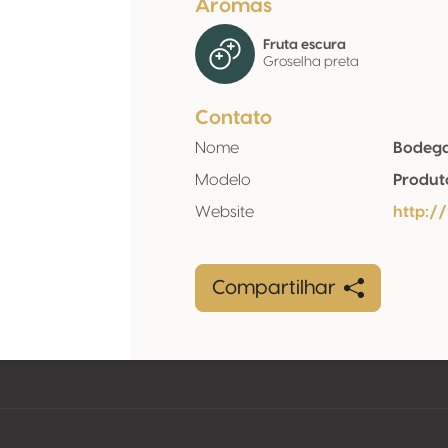
Aromas
Fruta escura
Groselha preta
Contato
Nome
Bodega
Modelo
Produt
Website
http:/
Compartilhar