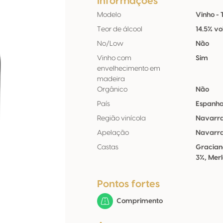
Informações
Modelo
Vinho - 
Teor de álcool
14.5% vo
No/Low
Não
Vinho com
Sim
envelhecimento em
madeira
Orgânico
Não
País
Espanh
Região vinícola
Navarr
Apelação
Navarr
Castas
Gracian
3%, Mer
Pontos fortes
Comprimento