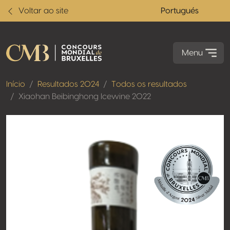
Voltar ao site
Portugués
Menu
Início
Resultados 2024
Todos os resultados
Xiaohan Beibinghong Icewine 2022