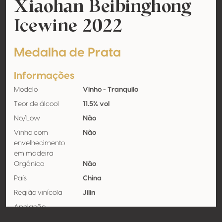
Xiaohan Beibinghong
Icewine 2022
Medalha de Prata
Informações
Modelo
Vinho - Tranquilo
Teor de álcool
11.5% vol
No/Low
Não
Vinho com
Não
envelhecimento
em madeira
Orgânico
Não
País
China
Região vinícola
Jilin
Apelação
Castas
Beibinghong 100%