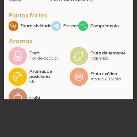
Pontos fortes
Expressividade
Frescor
Comprimento
Aromas
Floral
Fruta de semente
Flor de acácia
Marmelo
Aromas de
Fruta exótica
pastelaria
Abacaxi, Lichia
Mel
Fruta
Contato
Nome
SCEA Domaine du Cinquau
Modelo
Produtor