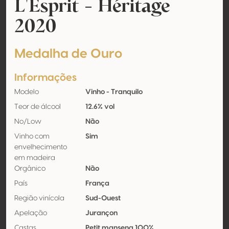
L'Esprit - Héritage
2020
Medalha de Ouro
Informações
Modelo
Vinho - Tranquilo
Teor de álcool
12.6% vol
No/Low
Não
Vinho com
Sim
envelhecimento
em madeira
Orgânico
Não
País
França
Região vinícola
Sud-Ouest
Apelação
Jurançon
Castas
Petit manseng 100%