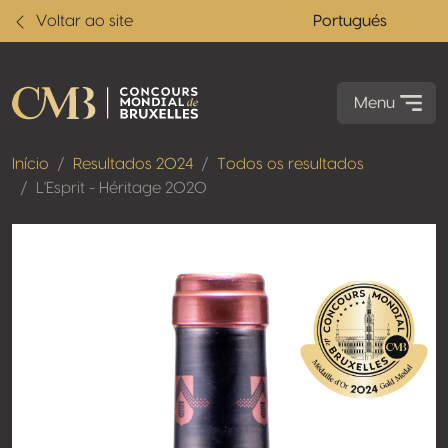
Voltar ao site
Portugués
Menu
Início
Resultados 2024
Todos os resultados
L'Esprit - Héritage 2020