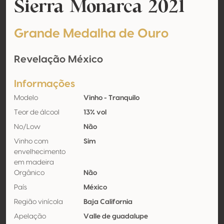
Sierra Monarca 2021
Grande Medalha de Ouro
Revelação México
Informações
Modelo
Vinho - Tranquilo
Teor de álcool
13% vol
No/Low
Não
Vinho com
Sim
envelhecimento
em madeira
Orgânico
Não
País
México
Região vinícola
Baja California
Apelação
Valle de guadalupe