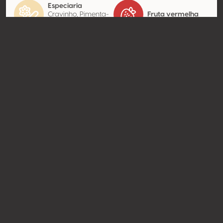
Especiaria
Cravinho, Pimenta-
Fruta vermelha
do-reino preta
Contato
Nome
Vinicola Sierravita
Modelo
Produtor
Website
http://www.sierravita.com
Compartilhar
© Concours Mondial de Bruxelles 2026 | Vinopres
Desenvolvido por