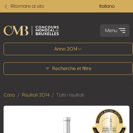
Ritornare al sito
Italiano
Menu
Tutti i risultati
Anno 2014
Recherche et filtre
Casa
Risultati 2014
Tutti i risultati