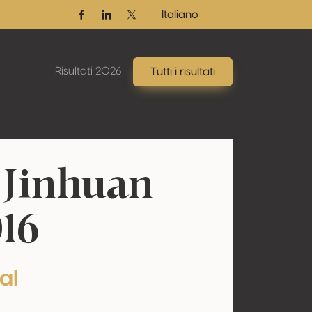
Italiano
Facebook
Linkedin
Twitter / X
Risultati 2026
Tutti i risultati
 Jinhuan
16
al