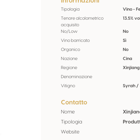
Informazioni
Tipologia
Vino - 
Tenore alcolometrico
13.5% vo
acquisito
No/Low
No
Vino barricato
Sì
Organico
No
Nazione
Cina
Regione
Xinjiang
Denominazione
Vitigno
Syrah /
Contatto
Nome
Xinjia
Tipologia
Produt
Website