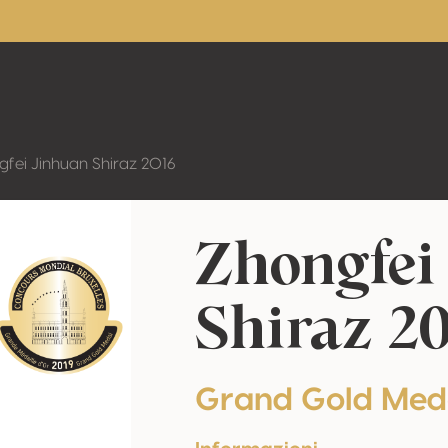
gfei Jinhuan Shiraz 2016
Zhongfei
Shiraz 20
Grand Gold Med