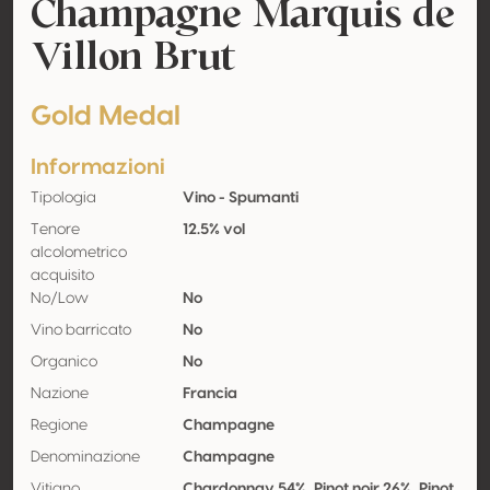
Champagne Marquis de
Villon Brut
Gold Medal
Informazioni
Tipologia
Vino - Spumanti
Tenore
12.5% vol
alcolometrico
acquisito
No/Low
No
Vino barricato
No
Organico
No
Nazione
Francia
Regione
Champagne
Denominazione
Champagne
Vitigno
Chardonnay 54%, Pinot noir 26%, Pinot