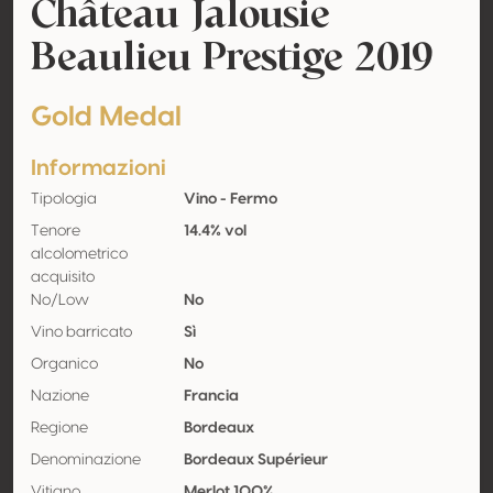
Château Jalousie
Beaulieu Prestige 2019
Gold Medal
Informazioni
Tipologia
Vino - Fermo
Tenore
14.4% vol
alcolometrico
acquisito
No/Low
No
Vino barricato
Sì
Organico
No
Nazione
Francia
Regione
Bordeaux
Denominazione
Bordeaux Supérieur
Vitigno
Merlot 100%