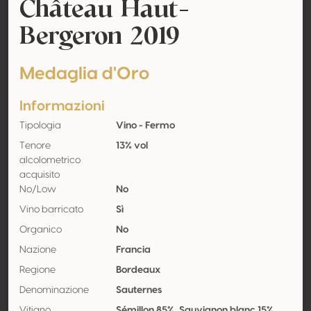
Château Haut-
Bergeron 2019
Medaglia d'Oro
Informazioni
Tipologia
Vino - Fermo
Tenore
13% vol
alcolometrico
acquisito
No/Low
No
Vino barricato
Sì
Organico
No
Nazione
Francia
Regione
Bordeaux
Denominazione
Sauternes
Vitigno
Sémillon 85%, Sauvignon blanc 15%