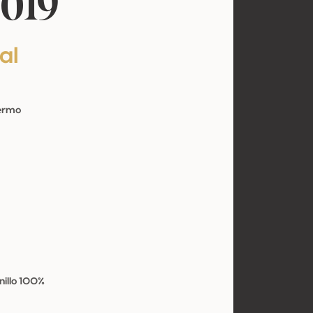
019
al
Fermo
illo 100%