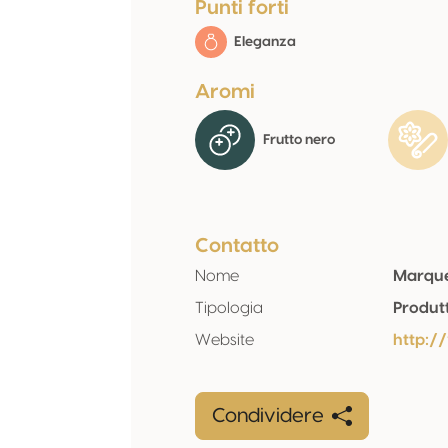
Punti forti
Eleganza
Aromi
Frutto nero
Contatto
Nome
Marque
Tipologia
Produt
Website
http:
Condividere