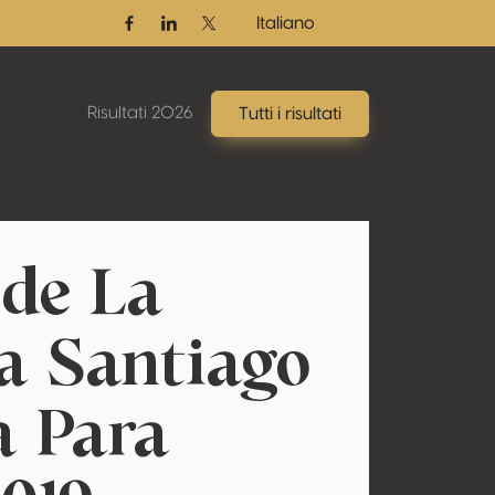
Italiano
Facebook
Linkedin
Twitter / X
Risultati 2026
Tutti i risultati
de La
a Santiago
 Para