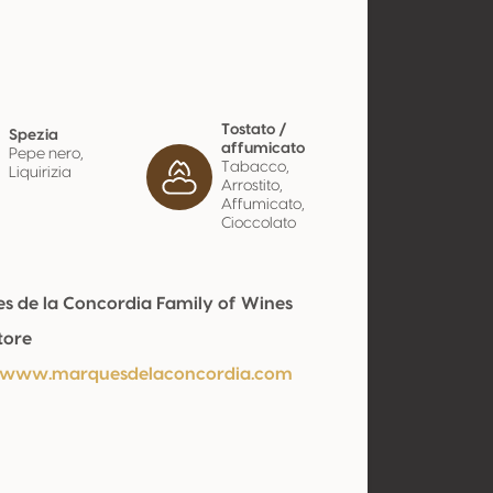
Tostato /
Spezia
affumicato
Pepe nero,
Tabacco,
Liquirizia
Arrostito,
Affumicato,
Cioccolato
s de la Concordia Family of Wines
tore
//www.marquesdelaconcordia.com