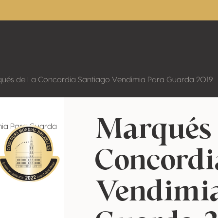
ués de La Concordia Santiago Vendimia Para Guarda 2019
Marqués 
Concordi
Vendimia