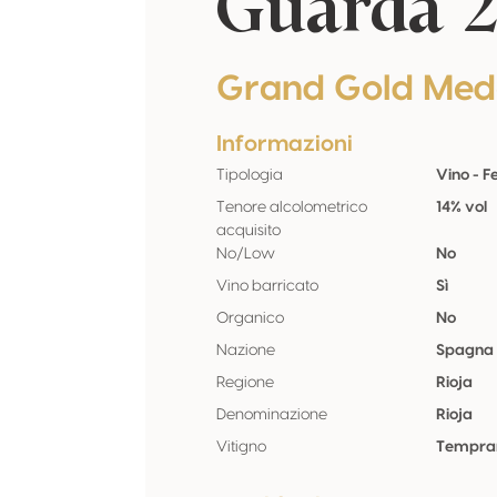
Guarda 2
Grand Gold Med
Informazioni
Tipologia
Vino - 
Tenore alcolometrico
14% vol
acquisito
No/Low
No
Vino barricato
Sì
Organico
No
Nazione
Spagna
Regione
Rioja
Denominazione
Rioja
Vitigno
Tempran