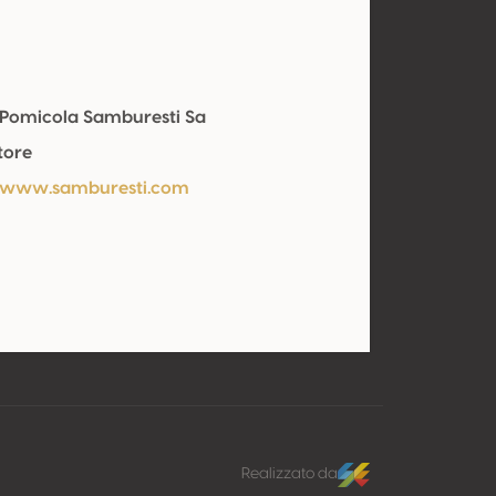
i-Pomicola Samburesti Sa
tore
/www.samburesti.com
Realizzato da