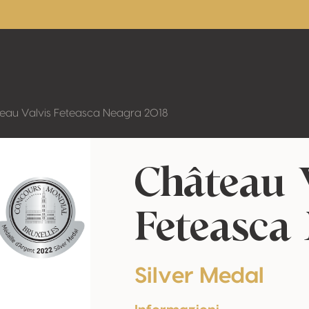
eau Valvis Feteasca Neagra 2018
Château 
Feteasca
Silver Medal