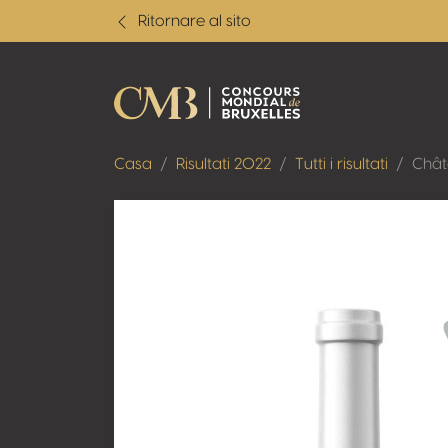
Ritornare al sito
Casa
Risultati 2022
Tutti i risultati
Chât