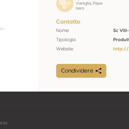
Vaniglia, Pepe
nero
Contatto
Nome
Sc Vit
Tipologia
Produt
Website
http:/
Condividere
pres