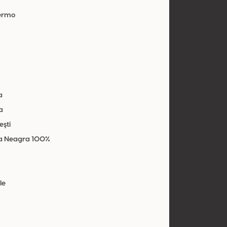
Fermo
a
a
şti
a Neagra 100%
le