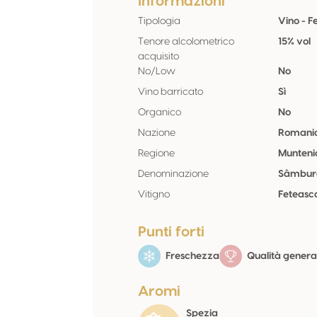
Informazioni
Tipologia
Vino - 
Tenore alcolometrico
15% vol
acquisito
No/Low
No
Vino barricato
Sì
Organico
No
Nazione
Romani
Regione
Munteni
Denominazione
Sâmbure
Vitigno
Feteasc
Punti forti
Freschezza
Qualità genera
Aromi
Spezia