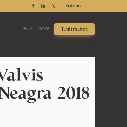
Italiano
Facebook
Linkedin
Twitter / X
Risultati 2026
Tutti i risultati
Valvis
 Neagra 2018