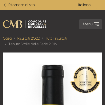
Ritornare al sito
Italiano
Menu
Casa
Risultati 2022
Tutti i risultati
Tenuta Valle delle Ferle 2016