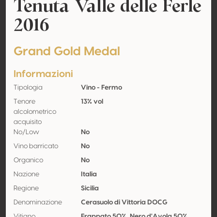
Tenuta Valle delle Ferle
2016
Grand Gold Medal
Informazioni
Tipologia
Vino - Fermo
Tenore
13% vol
alcolometrico
acquisito
No/Low
No
Vino barricato
No
Organico
No
Nazione
Italia
Regione
Sicilia
Denominazione
Cerasuolo di Vittoria DOCG
Vitigno
Frappato 50%, Nero d'Avola 50%