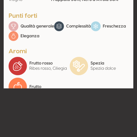
Punti forti
Qualità generale
Complessità
Freschezza
Eleganza
Aromi
Frutto rosso
Spezia
Ribes rosso, Ciliegia
Spezia dolce
Frutto
Contatto
Nome
Imakara Societa Agricola SRL
Tipologia
Produttore
Website
http://www.valledelleferle.it