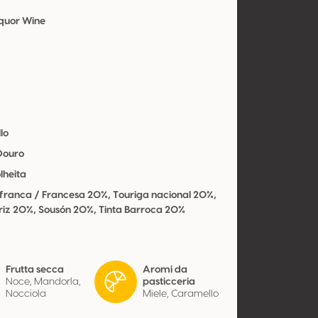
iquor Wine
lo
 Douro
lheita
 franca / Francesa 20%, Touriga nacional 20%,
oriz 20%, Sousón 20%, Tinta Barroca 20%
Frutta secca
Aromi da
Noce, Mandorla,
pasticceria
Nocciola
Miele, Caramello