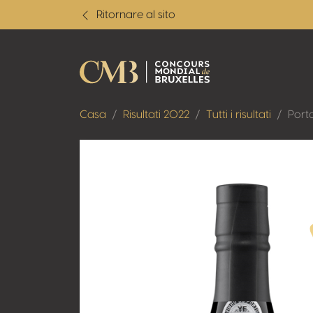
Ritornare al sito
Casa
Risultati 2022
Tutti i risultati
Port