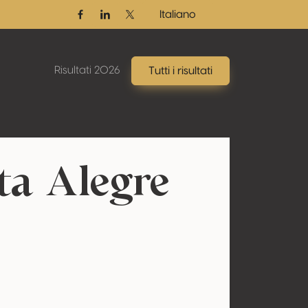
Italiano
Facebook
Linkedin
Twitter / X
Risultati 2026
Tutti i risultati
ta Alegre