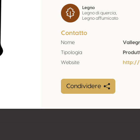
Legno
Legno di quercia,
Legno affumicato
Contatto
Nome
Vallegr
Tipologia
Produt
Website
http:/
Condividere