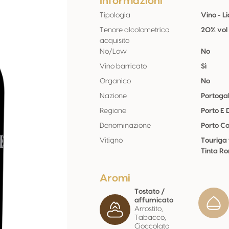
Informazioni
Tipologia
Vino - L
Tenore alcolometrico
20% vol
acquisito
No/Low
No
Vino barricato
Sì
Organico
No
Nazione
Portogal
Regione
Porto E
Denominazione
Porto Co
Vitigno
Touriga
Tinta R
Aromi
Tostato /
affumicato
Arrostito,
Tabacco,
Cioccolato