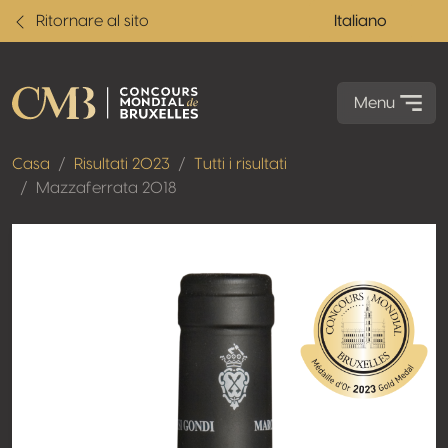
Ritornare al sito
Italiano
Menu
Casa
Risultati 2023
Tutti i risultati
Mazzaferrata 2018