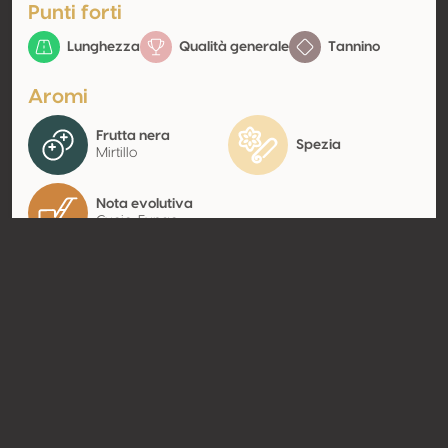
Punti forti
Lunghezza
Qualità generale
Tannino
Aromi
Frutta nera
Spezia
Mirtillo
Nota evolutiva
Cuoio, Fungo
Contatto
Nome
Tenuta Bossi – Marchesi Gondi
Tipologia
Produttore
Website
http://www.tenutabossi.com
Condividere