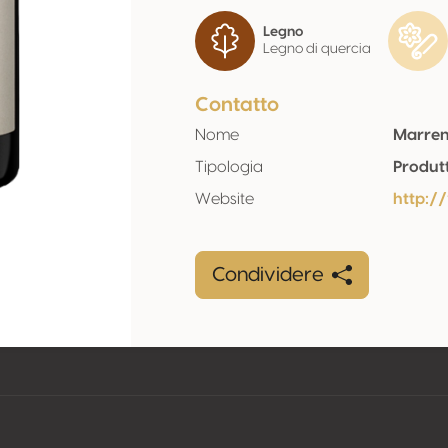
Legno
Legno di quercia
Contatto
Nome
Marre
Tipologia
Produt
Website
http:
Condividere