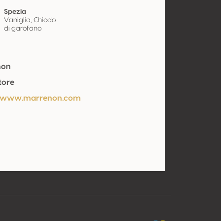
Spezia
Vaniglia, Chiodo
di garofano
non
tore
//www.marrenon.com