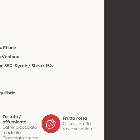
du Rhône
u Ventoux
e 85%, Syrah / Shiraz 15%
uilibrio
Tostato /
Frutta rossa
affumicato
Ciliegia, Frutto
Caffè, Cioccolato
rosso selvatico
fondente,
Cioccolato amaro