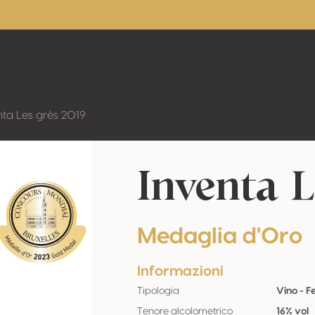
nta Les grès 2019
Inventa L
Medaglia d'Oro
Informazioni
Tipologia
Vino - 
Tenore alcolometrico
16% vol