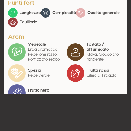
Punti forti
Lunghezza
Complessità
Qualità generale
Equilibrio
Aromi
Vegetale
Tostato /
Erba aromatica,
affumicato
Peperone rosso,
Moka, Cioccolato
Pomodoro secco
fondente
Spezia
Frutta rossa
Pepe verde
Ciliegia, Fragola
Frutto nero
Mora
Contatto
Nome
Agri-Roncão Vinícola, Lda
Tipologia
Produttore