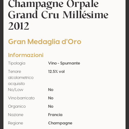
Champagne Orpale
Grand Cru Millésime
2012
Gran Medaglia d'Oro
Informazioni
Tipologia
Vino - Spumante
Tenore
12.5% vol
alcolometrico
acquisito
No/Low
No
Vino barricato
No
Organico
No
Nazione
Francia
Regione
Champagne