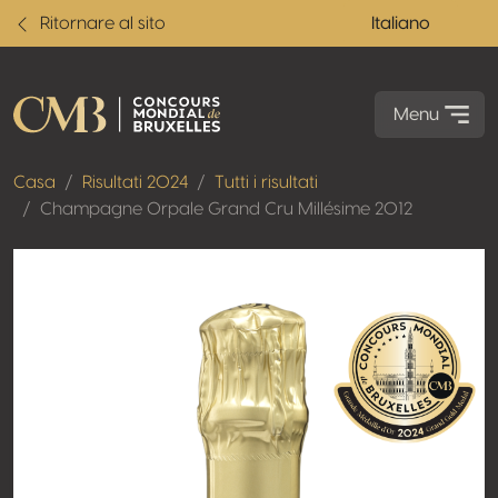
Ritornare al sito
Italiano
Menu
Casa
Risultati 2024
Tutti i risultati
Champagne Orpale Grand Cru Millésime 2012