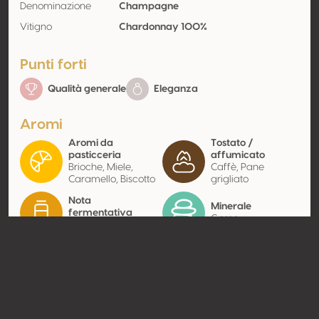
Denominazione
Champagne
Vitigno
Chardonnay 100%
Punti forti
Qualità generale
Eleganza
Aromi
Aromi da
Tostato /
pasticceria
affumicato
Brioche, Miele,
Caffè, Pane
Caramello, Biscotto
grigliato
Nota
Minerale
fermentativa
Gesso
Lievitato, Pane
Contatto
Nome
Union Champagne
Tipologia
Produttore