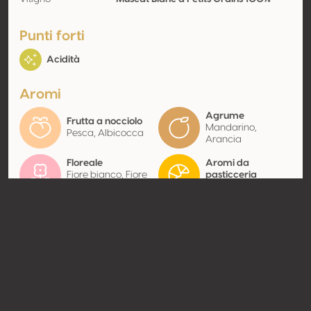
Punti forti
Acidità
Aromi
Agrume
Frutta a nocciolo
Mandarino,
Pesca, Albicocca
Arancia
Floreale
Aromi da
Fiore bianco, Fiore
pasticceria
d’arancio
Miele
Contatto
Nome
Alma Alquimista
Tipologia
Produttore
Website
http://enjoyalma.com