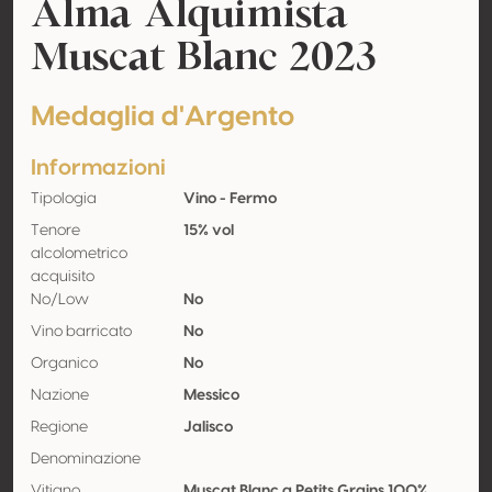
Alma Alquimista
Muscat Blanc 2023
Medaglia d'Argento
Informazioni
Tipologia
Vino - Fermo
Tenore
15% vol
alcolometrico
acquisito
No/Low
No
Vino barricato
No
Organico
No
Nazione
Messico
Regione
Jalisco
Denominazione
Vitigno
Muscat Blanc a Petits Grains 100%