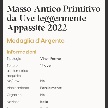
Masso Antico Primitivo
da Uve leggermente
Appassite 2022
Medaglia d'Argento
Informazioni
Tipologia
Vino - Fermo
Tenore
14% vol
alcolometrico
acquisito
No/Low
No
Vino barricato
Parzialmente
Organico
No
Nazione
Italia