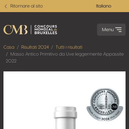
Ritornare al sito
Italiano
Menu
Casa
Risultati 2024
Tutti i risultati
Masso Antico Primitivo da Uve leggermente Appassite
2022