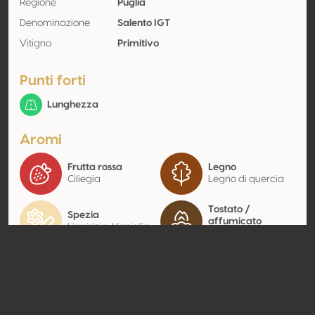
Regione
Puglia
Denominazione
Salento IGT
Vitigno
Primitivo
Punti forti
Lunghezza
Aromi
Frutta rossa
Legno
Ciliegia
Legno di quercia
Tostato /
Spezia
affumicato
Liquirizia, Vaniglia
Caffè
Contatto
Nome
Schenk Italia Spa
Tipologia
Produttore